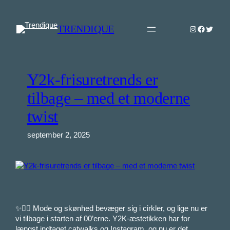
Spring
til
TRENDIQUE
Instagram
Faceboo
Twitter
indhold
Y2k-frisuretrends er
tilbage – med et moderne
twist
september 2, 2025
✨💇‍♀️ Mode og skønhed bevæger sig i cirkler, og lige nu er
vi tilbage i starten af 00’erne. Y2K-æstetikken har for
længst indtaget catwalks og Instagram, og nu er det