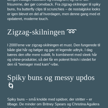
frisurerne, der gør comeback. Fra zigzag-skilninger til spiky
buns, fra butterfly clips til scrunchies – de nostalgiske looks
er igen blevet en del af hverdagen, men denne gang med et
opdateret, moderne touch.
Zigzag-skilningen ➿
I 2000’erne var zigzag-skilningen et must. Den fungerede til
både glat hår og bølger og gav et legende udtryk. I dag
bæres den ofte mere subtilt, fx kombineret med sleek hår
og shine-produkter, så det får en poleret finish i stedet for
den rå “teenager med kam”-vibe.
Spiky buns og messy updos
🌀
Spiky buns – små knolde med spidser, der stritter – er
tilbage. De minder om Britney Spears og Christina Aguilera