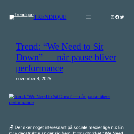
Spring
til
TRENDIQUE
Instagram
Faceboo
Twitter
indhold
Trend: “We Need to Sit
Down” — når pause bliver
performance
november 4, 2025
🪑 Der sker noget interessant på sociale medier lige nu: En
ny video­struktur sniger sig frem, hvor udtrykket
“We Need