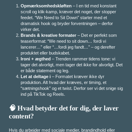
Opmærksomhedskløften
– I en tid med konstant
scroll og klik-kamp, kræver det noget, der stopper
feedet. “We Need to Sit Down” starter med et
dramatisk hook og bryder forventningen – derfor
virker det.
Brands & kreative formater
– Det er perfekt som
teaser­format: “We need to sit down… fordi vi
lancerer…” eller “…fordi jeg fandt…” – og derefter
produktet eller budskabet.
Ironi + ægthed
– Trenden rammer tidens tone: vi
tager det alvorligt, men tager det ikke for alvorligt. Det
er både statement og leg.
Let at deltage i
– Formatet kræver ikke dyr
produktion. Alt hvad der kræves, er timing, et
“sætningshook” og et twist. Derfor ser vi det snige sig
ind på TikTok og Reels.
🧠 Hvad betyder det for dig, der laver
content?
Hvis du arbejder med sociale medier, brandindhold eller