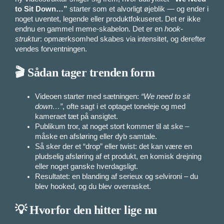
to Sit Down…”
starter som et alvorligt øjeblik — og ender i
noget uventet, legende eller produktfokuseret. Det er ikke
endnu en gammel meme-skabelon. Det er en
hook-
struktur
: opmærksomhed skabes via intensitet, og derefter
vendes forventningen.
🎬 Sådan tager trenden form
Videoen starter med sætningen:
“We need to sit
down…”
, ofte sagt i et optaget toneleje og med
kameraet tæt på ansigtet.
Publikum tror, at noget stort kommer til at ske –
måske en afsløring eller dyb samtale.
Så sker der et “drop” eller twist: det kan være en
pludselig afsløring af et produkt, en komisk drejning
eller noget ganske hverdagsligt.
Resultatet: en blanding af serieux og selvironi – du
blev hooked, og du blev overrasket.
💡 Hvorfor den hitter lige nu