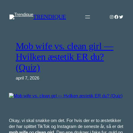
Spring
til
TRENDIQUE
Instagram
Faceboo
Twitter
indhold
Mob wife vs. clean girl —
Hvilken æstetik ER du?
(Quiz)
april 7, 2026
Okay, vi skal snakke om det. For hvis der er to æstetikker
der har splittet TikTok og Instagram de seneste år, så er det
mob wife
og
clean girl
. Den ene drukner i fake fur, guld og