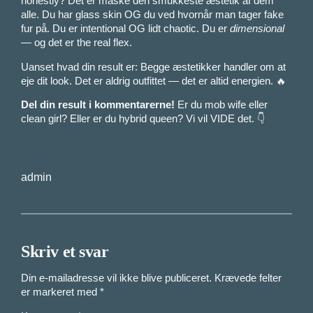
honestly? Det er måske den smukkeste æstetik af dem
alle. Du har glass skin OG du ved hvornår man tager fake
fur på. Du er intentional OG lidt chaotic. Du er
dimensional
— og det er the real flex.
Uanset hvad din result er: Begge æstetikker handler om at
eje dit look. Det er aldrig outfittet — det er altid energien. 🔥
Del din result i kommentarerne!
Er du mob wife eller
clean girl? Eller er du hybrid queen? Vi vil VIDE det. 👇
admin
Skriv et svar
Din e-mailadresse vil ikke blive publiceret.
Krævede felter
er markeret med
*