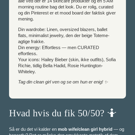
alle ved der er 14 skincare produkter og en 5 AM
morning routine bag det look. Du er rolig, curated
og din Pinterest er et mood board der faktisk giver
mening.
Din wardrobe: Linen, oversized blazers, ballet
flats, minimalist jewelry, den der beige Toteme-
agtige frakke.
Din energy: Effortless — men CURATED
effortless.
Your icons: Hailey Bieber (skin, ikke outfits), Sofia
Richie, tidlig Bella Hadid, Rosie Huntington-
Whiteley.
Tag din clean girl ven og se om hun er enig! ✨
Hvad hvis du fik 50/50? 🤷
Så er du det vi kalder en
mob wife/clean girl hybrid
— og