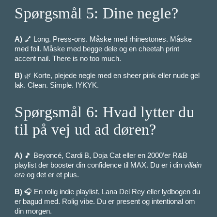
Spørgsmål 5: Dine negle?
A)
💅 Long. Press-ons. Måske med rhinestones. Måske
med foil. Måske med begge dele og en cheetah print
accent nail. There is no too much.
B)
🌿 Korte, plejede negle med en sheer pink eller nude gel
lak. Clean. Simple. IYKYK.
Spørgsmål 6: Hvad lytter du
til på vej ud ad døren?
A)
🎵 Beyoncé, Cardi B, Doja Cat eller en 2000’er R&B
playlist der booster din confidence til MAX. Du er i din
villain
era
og det er et plus.
B)
🎧 En rolig indie playlist, Lana Del Rey eller lydbogen du
er bagud med. Rolig vibe. Du er present og intentional om
din morgen.