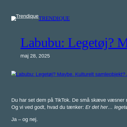
Spring
til
TRENDIQUE
indhold
Labubu: Legetøj? Ma
maj 28, 2025
Du har set dem på TikTok. De små skæve væsner med 
Og vi ved godt, hvad du tænker:
Er det her… leget
Ja – og nej.