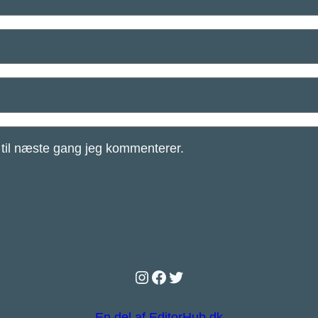
til næste gang jeg kommenterer.
Instagram
Facebook
Twitter
En del af EditorHub.dk