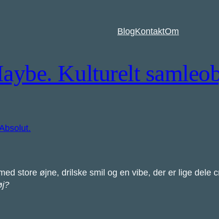
Blog
Kontakt
Om
ybe. Kulturelt samleob
store øjne, drilske smil og en vibe, der er lige dele c
øj?