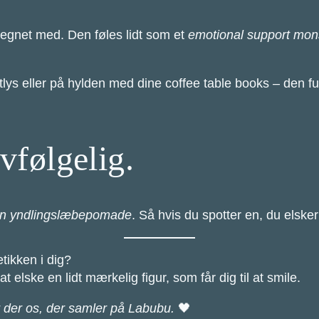
gnet med. Den føles lidt som et
emotional support mon
ys eller på hylden med dine coffee table books – den fun
vfølgelig.
din yndlingslæbepomade
. Så hvis du spotter en, du elske
etikken i dig?
 elske en lidt mærkelig figur, som får dig til at smile.
r der os, der samler på Labubu.
🖤