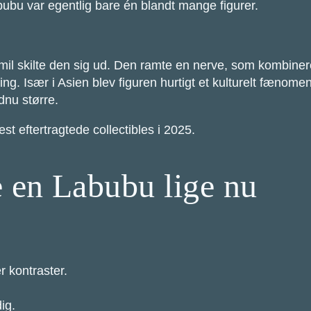
bubu var egentlig bare én blandt mange figurer.
smil skilte den sig ud. Den ramte en nerve, som kombiner
vsving. Især i Asien blev figuren hurtigt et kulturelt fæ
dnu større.
st eftertragtede collectibles i 2025.
e en Labubu lige nu
r kontraster.
ig.