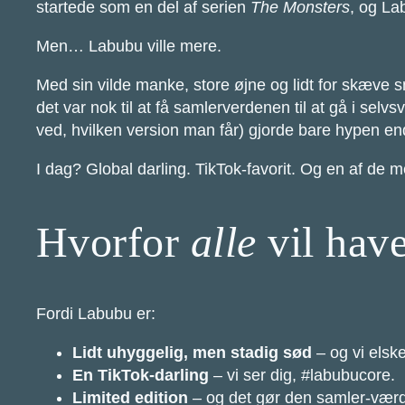
startede som en del af serien
The Monsters
, og La
Men… Labubu ville mere.
Med sin vilde manke, store øjne og lidt for skæve 
det var nok til at få samlerverdenen til at gå i sel
ved, hvilken version man får) gjorde bare hypen en
I dag? Global darling. TikTok-favorit. Og en af de me
Hvorfor
alle
vil hav
Fordi Labubu er:
Lidt uhyggelig, men stadig sød
– og vi elske
En TikTok-darling
– vi ser dig, #labubucore.
Limited edition
– og det gør den samler-værd