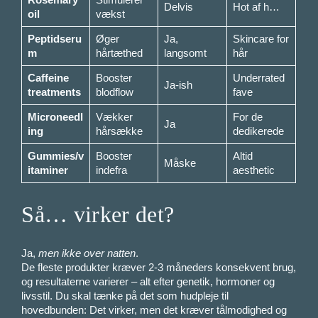
Delvis
Hot af h…
oil
vækst
Peptidseru
Øger
Ja,
Skincare for
m
hårtæthed
langsomt
hår
Caffeine
Booster
Underrated
Ja-ish
treatments
blodflow
fave
Microneedl
Vækker
For de
Ja
ing
hårsække
dedikerede
Gummies/v
Booster
Altid
Måske
itaminer
indefra
aesthetic
Så… virker det?
Ja,
men ikke over natten
.
De fleste produkter kræver 2-3 måneders konsekvent brug,
og resultaterne varierer – alt efter genetik, hormoner og
livsstil. Du skal tænke på det som hudpleje til
hovedbunden: Det virker, men det kræver tålmodighed og