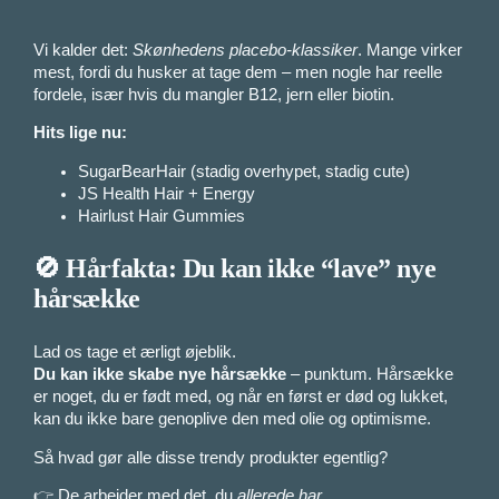
Vi kalder det:
Skønhedens placebo-klassiker
. Mange virker
mest, fordi du husker at tage dem – men nogle har reelle
fordele, især hvis du mangler B12, jern eller biotin.
Hits lige nu:
SugarBearHair (stadig overhypet, stadig cute)
JS Health Hair + Energy
Hairlust Hair Gummies
🚫 Hårfakta: Du kan ikke “lave” nye
hårsække
Lad os tage et ærligt øjeblik.
Du kan ikke skabe nye hårsække
– punktum. Hårsække
er noget, du er født med, og når en først er død og lukket,
kan du ikke bare genoplive den med olie og optimisme.
Så hvad gør alle disse trendy produkter egentlig?
👉 De arbejder med det, du
allerede har
.