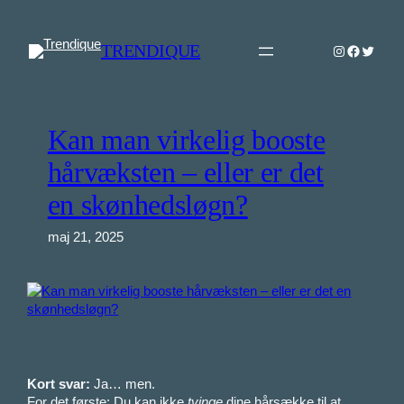
Spring
til
TRENDIQUE
Instagram
Faceboo
Twitter
indhold
Kan man virkelig booste
hårvæksten – eller er det
en skønhedsløgn?
maj 21, 2025
Kort svar:
Ja… men.
For det første: Du kan ikke
tvinge
dine hårsække til at