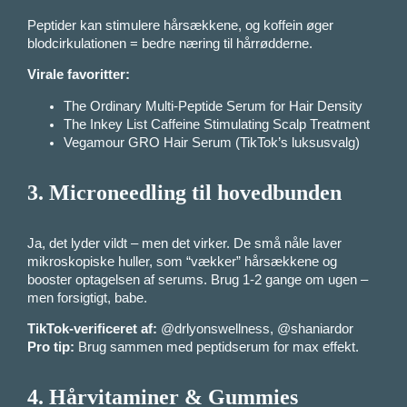
Peptider kan stimulere hårsækkene, og koffein øger
blodcirkulationen = bedre næring til hårrødderne.
Virale favoritter:
The Ordinary Multi-Peptide Serum for Hair Density
The Inkey List Caffeine Stimulating Scalp Treatment
Vegamour GRO Hair Serum (TikTok’s luksusvalg)
3.
Microneedling til hovedbunden
Ja, det lyder vildt – men det virker. De små nåle laver
mikroskopiske huller, som “vækker” hårsækkene og
booster optagelsen af serums. Brug 1-2 gange om ugen –
men forsigtigt, babe.
TikTok-verificeret af:
@drlyonswellness, @shaniardor
Pro tip:
Brug sammen med peptidserum for max effekt.
4.
Hårvitaminer & Gummies