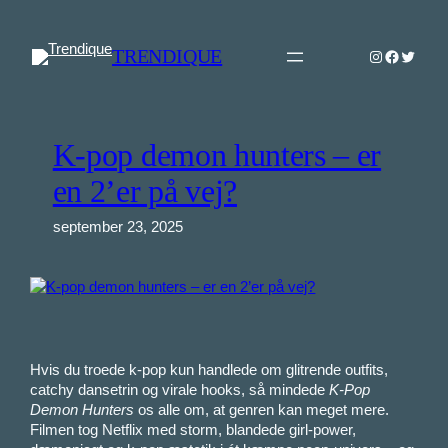
Spring
til
TRENDIQUE
Instagram
Faceboo
Twitter
indhold
K-pop demon hunters – er
en 2’er på vej?
september 23, 2025
Hvis du troede k-pop kun handlede om glitrende outfits,
catchy dansetrin og virale hooks, så mindede
K-Pop
Demon Hunters
os alle om, at genren kan meget mere.
Filmen tog Netflix med storm, blandede girl-power,