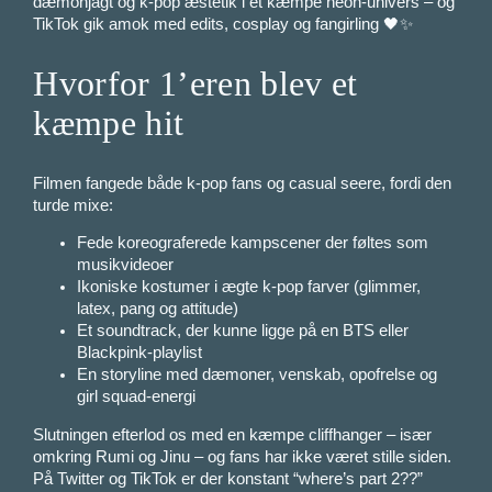
dæmonjagt og k-pop æstetik i ét kæmpe neon-univers – og
TikTok gik amok med edits, cosplay og fangirling 🖤✨
Hvorfor 1’eren blev et
kæmpe hit
Filmen fangede både k-pop fans og casual seere, fordi den
turde mixe:
Fede koreograferede kampscener der føltes som
musikvideoer
Ikoniske kostumer i ægte k-pop farver (glimmer,
latex, pang og attitude)
Et soundtrack, der kunne ligge på en BTS eller
Blackpink-playlist
En storyline med dæmoner, venskab, opofrelse og
girl squad-energi
Slutningen efterlod os med en kæmpe cliffhanger – især
omkring Rumi og Jinu – og fans har ikke været stille siden.
På Twitter og TikTok er der konstant “where’s part 2??”