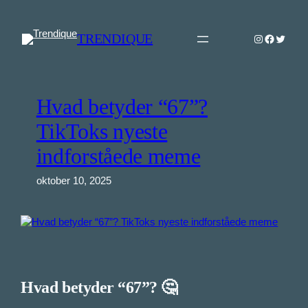
Spring
til
TRENDIQUE
Instagram
Faceboo
Twitter
indhold
Hvad betyder “67”?
TikToks nyeste
indforståede meme
oktober 10, 2025
Hvad betyder “67”? 🤔