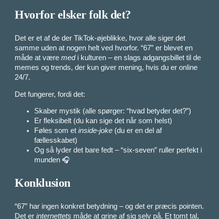
Hvorfor elsker folk det?
Det er et af de der TikTok-øjeblikke, hvor alle siger det
samme uden at nogen helt ved hvorfor. “67” er blevet en
måde at være
med
i kulturen – en slags adgangsbillet til de
memes og trends, der kun giver mening, hvis du er online
24/7.
Det fungerer, fordi det:
Skaber mystik (alle spørger: “hvad betyder det?”)
Er fleksibelt (du kan sige det når som helst)
Føles som et
inside-joke
(du er en del af
fællesskabet)
Og så lyder det bare fedt – “six-seven” ruller perfekt i
munden 🎧
Konklusion
“67” har ingen konkret betydning – og det er præcis pointen.
Det er
internettets
måde at grine af sig selv på. Et tomt tal,