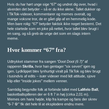
Hvis du har hørt unge sige “67” og undret dig over, hvad i
alverden det betyder – så er du ikke alene. Tallet dukker op
i TikTok-videoer, kommentarer og memes overalt, og
mange voksne tror, de er gået glip af en hemmelig kode.
Men bare rolig: “67” betyder faktisk ikke noget bestemt. Det
hele startede som en joke på nettet, hvor tallet blev brugt i
en sang, og så greb de unge det som en slags intern
meme.
Hvor kommer “67” fra?
Udtrykket stammer fra sangen
“Doot Doot (6 7)”
af
rapperen
Skrilla
, hvor han gentager “six seven” igen og
igen. Lydklippet blev lynhurtigt viralt på TikTok og blev brugt
i tusindvis af edits – især videoer med lidt attitude, sjove
klip eller “inside jokes” mellem venner.
Samtidig begyndte folk at forbinde tallet med
LaMelo Ball
,
basketballspilleren der er 6 ft 7 in høj (cirka 2,01 m).
Memes om hans højde, klip fra kampe og fans der skrev
“6-7 💀” fik det hele til at eksplodere endnu mere.