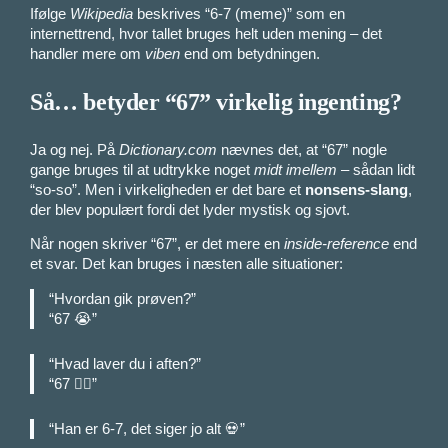
Ifølge
Wikipedia
beskrives “6-7 (meme)” som en
internettrend, hvor tallet bruges helt uden mening – det
handler mere om
viben
end om betydningen.
Så… betyder “67” virkelig ingenting?
Ja og nej. På
Dictionary.com
nævnes det, at “67” nogle
gange bruges til at udtrykke noget
midt imellem
– sådan lidt
“so-so”. Men i virkeligheden er det bare et
nonsens-slang
,
der blev populært fordi det lyder mystisk og sjovt.
Når nogen skriver “67”, er det mere en
inside-reference
end
et svar. Det kan bruges i næsten alle situationer:
“Hvordan gik prøven?”
“67 😭”
“Hvad laver du i aften?”
“67 🤷‍♀️”
“Han er 6-7, det siger jo alt 💀”