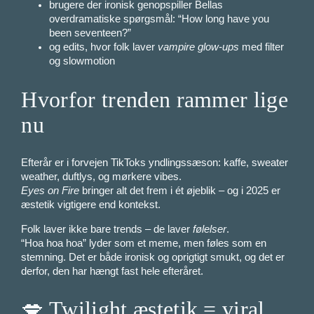
brugere der ironisk genopspiller Bellas
overdramatiske spørgsmål: “How long have you
been seventeen?”
og edits, hvor folk laver
vampire glow-ups
med filter
og slowmotion
Hvorfor trenden rammer lige
nu
Efterår er i forvejen TikToks yndlingssæson: kaffe, sweater
weather, duftlys, og mørkere vibes.
Eyes on Fire
bringer alt det frem i ét øjeblik – og i 2025 er
æstetik vigtigere end kontekst.
Folk laver ikke bare trends – de laver
følelser
.
“Hoa hoa hoa” lyder som et meme, men føles som en
stemning. Det er både ironisk og oprigtigt smukt, og det er
derfor, den har hængt fast hele efteråret.
💋 Twilight æstetik = viral