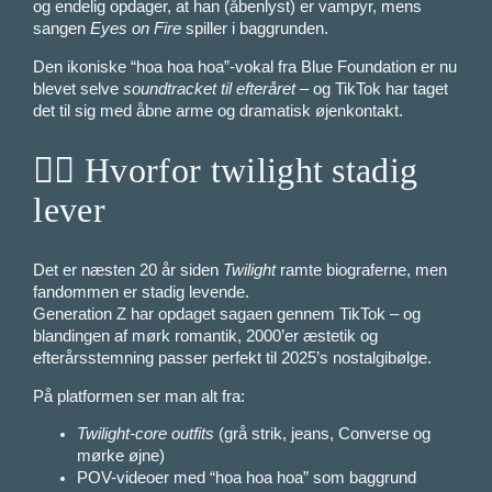
og endelig opdager, at han (åbenlyst) er vampyr, mens
sangen
Eyes on Fire
spiller i baggrunden.
Den ikoniske “hoa hoa hoa”-vokal fra Blue Foundation er nu
blevet selve
soundtracket til efteråret
– og TikTok har taget
det til sig med åbne arme og dramatisk øjenkontakt.
🧛‍♀️ Hvorfor twilight stadig
lever
Det er næsten 20 år siden
Twilight
ramte biograferne, men
fandommen er stadig levende.
Generation Z har opdaget sagaen gennem TikTok – og
blandingen af mørk romantik, 2000’er æstetik og
efterårsstemning passer perfekt til 2025’s nostalgibølge.
På platformen ser man alt fra:
Twilight-core outfits
(grå strik, jeans, Converse og
mørke øjne)
POV-videoer med “hoa hoa hoa” som baggrund