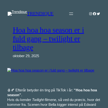
Spring
til
TRENDIQUE
Instagram
Faceboo
Twitter
indhold
Hoa hoa hoa season er i
fuld gang – twilight er
tilbage
oktober 29, 2025
🩸🍂 Efterår betyder én ting på TikTok i år:
“Hoa hoa hoa
season”
.
Hvis du kender
Twilight
-filmene, så ved du præcis, hvor det
kommer fra. Scenen hvor Bella kigger intenst på Edward