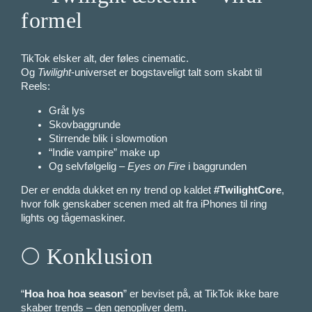
formel
TikTok elsker alt, der føles cinematic.
Og
Twilight
-universet er bogstaveligt talt som skabt til
Reels:
Gråt lys
Skovbaggrunde
Stirrende blik i slowmotion
“Indie vampire” make up
Og selvfølgelig –
Eyes on Fire
i baggrunden
Der er endda dukket en ny trend op kaldet
#TwilightCore
,
hvor folk genskaber scenen med alt fra iPhones til ring
lights og tågemaskiner.
🌕 Konklusion
“
Hoa hoa hoa season
” er beviset på, at TikTok ikke bare
skaber trends – den genopliver dem.