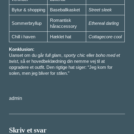
Bytur & shopping
Baseballkasket
Street sleek
Romantisk
Sommerbryllup
Ethereal darling
håraccessory
Chill i haven
Hæklet hat
Cottagecore cool
Konklusion:
Uanset om du går
full glam
,
sporty chic
eller
boho med et
twist
, så er hovedbeklædning din nemme vej til at
opgradere et outfit. Den rigtige hat siger: “Jeg kom for
solen, men jeg bliver for stilen.”
admin
Skriv et svar