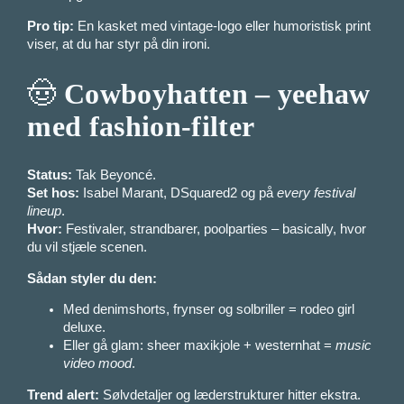
Pro tip:
En kasket med vintage-logo eller humoristisk print
viser, at du har styr på din ironi.
🤠
Cowboyhatten – yeehaw
med fashion-filter
Status:
Tak Beyoncé.
Set hos:
Isabel Marant, DSquared2 og på
every festival
lineup
.
Hvor:
Festivaler, strandbarer, poolparties – basically, hvor
du vil stjæle scenen.
Sådan styler du den:
Med denimshorts, frynser og solbriller = rodeo girl
deluxe.
Eller gå glam: sheer maxikjole + westernhat =
music
video mood
.
Trend alert:
Sølvdetaljer og læderstrukturer hitter ekstra.