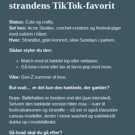
strandens TikTok-favorit
Status:
Cute og crafty.
Set hos:
Acne Studios, crochet-creators og festival-piger
med solskin i håret.
Hvor:
Strandtur, grøn koncert, slow Sundays i parken.
Sådan styler du den:
Match med et hæklet top eller nettaske.
Gå tone-i-tone eller lav et farve-pop med neon.
Vibe:
Gen Z summer of love.
But wait… er det
kun
den hæklede, der gælder?
Nope. Bøllehatten er bredere end det (pun intended).
Selvom den hæklede version hitter max – især til
festivalsæsonen og strandliv – så ser vi også klassiske
canvas-modeller, denim i stone washed og satintekstil
dukke op i modebilledet.
Så hvad skal du gå efter?