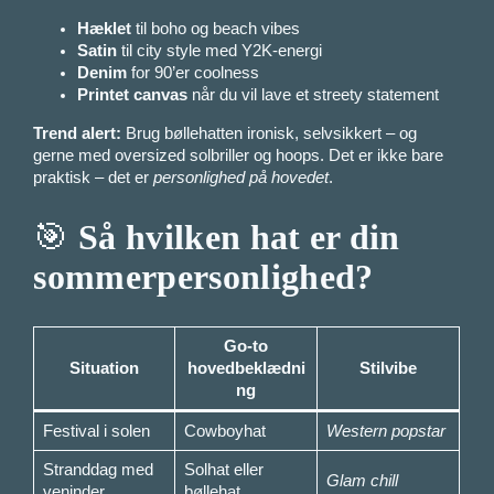
Hæklet
til boho og beach vibes
Satin
til city style med Y2K-energi
Denim
for 90’er coolness
Printet canvas
når du vil lave et streety statement
Trend alert:
Brug bøllehatten ironisk, selvsikkert – og
gerne med oversized solbriller og hoops. Det er ikke bare
praktisk – det er
personlighed på hovedet
.
🎯
Så hvilken hat er din
sommerpersonlighed?
Go-to
Situation
hovedbeklædni
Stilvibe
ng
Festival i solen
Cowboyhat
Western popstar
Stranddag med
Solhat eller
Glam chill
veninder
bøllehat