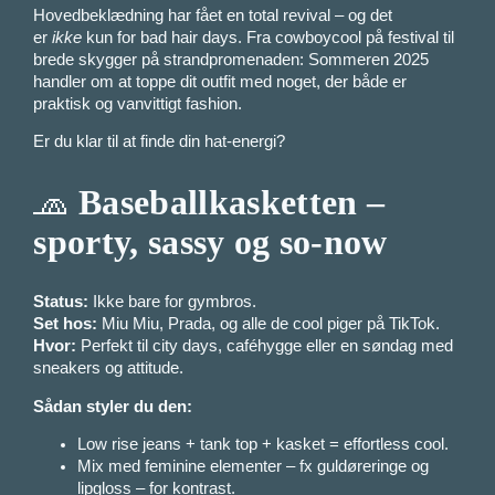
Hovedbeklædning har fået en total revival – og det
er
ikke
kun for bad hair days. Fra cowboycool på festival til
brede skygger på strandpromenaden: Sommeren 2025
handler om at toppe dit outfit med noget, der både er
praktisk og vanvittigt fashion.
Er du klar til at finde din hat-energi?
🧢
Baseballkasketten –
sporty, sassy og so-now
Status:
Ikke bare for gymbros.
Set hos:
Miu Miu, Prada, og alle de cool piger på TikTok.
Hvor:
Perfekt til city days, caféhygge eller en søndag med
sneakers og attitude.
Sådan styler du den:
Low rise jeans + tank top + kasket = effortless cool.
Mix med feminine elementer – fx guldøreringe og
lipgloss – for kontrast.