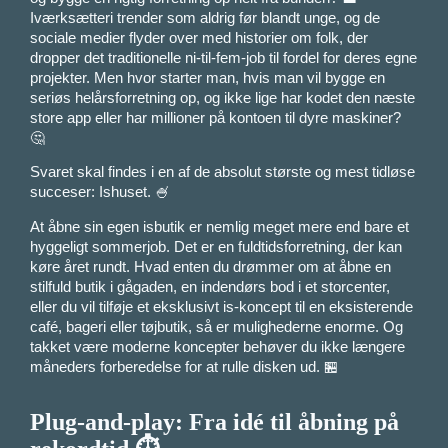
Iværksætteri trender som aldrig før blandt unge, og de
sociale medier flyder over med historier om folk, der
dropper det traditionelle ni-til-fem-job til fordel for deres egne
projekter. Men hvor starter man, hvis man vil bygge en
seriøs helårsforretning op, og ikke lige har kodet den næste
store app eller har millioner på kontoen til dyre maskiner?
🤔
Svaret skal findes i en af de absolut største og mest tidløse
succeser: Ishuset. 🍧
At åbne sin egen isbutik er nemlig meget mere end bare et
hyggeligt sommerjob. Det er en fuldtidsforretning, der kan
køre året rundt. Hvad enten du drømmer om at åbne en
stilfuld butik i gågaden, en indendørs bod i et storcenter,
eller du vil tilføje et eksklusivt is-koncept til en eksisterende
café, bageri eller tøjbutik, så er mulighederne enorme. Og
takket være moderne koncepter behøver du ikke længere
måneders forberedelse for at rulle disken ud. 🏪
Plug-and-play: Fra idé til åbning på