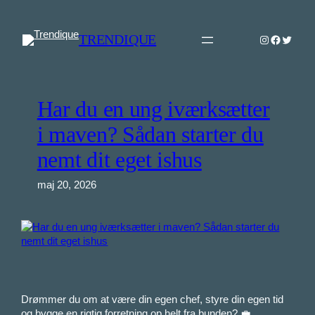
Spring
til
TRENDIQUE
Instagram
Faceboo
Twitter
indhold
Har du en ung iværksætter
i maven? Sådan starter du
nemt dit eget ishus
maj 20, 2026
Drømmer du om at være din egen chef, styre din egen tid
og bygge en rigtig forretning op helt fra bunden? 💼