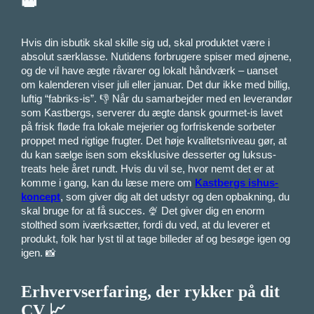
👑
Hvis din isbutik skal skille sig ud, skal produktet være i
absolut særklasse. Nutidens forbrugere spiser med øjnene,
og de vil have ægte råvarer og lokalt håndværk – uanset
om kalenderen viser juli eller januar. Det dur ikke med billig,
luftig “fabriks-is”. 👎 Når du samarbejder med en leverandør
som Kastbergs, serverer du ægte dansk gourmet-is lavet
på frisk fløde fra lokale mejerier og forfriskende sorbeter
proppet med rigtige frugter. Det høje kvalitetsniveau gør, at
du kan sælge isen som eksklusive desserter og luksus-
treats hele året rundt. Hvis du vil se, hvor nemt det er at
komme i gang, kan du læse mere om
Kastbergs ishus-
koncept
, som giver dig alt det udstyr og den opbakning, du
skal bruge for at få succes. 🍨 Det giver dig en enorm
stolthed som iværksætter, fordi du ved, at du leverer et
produkt, folk har lyst til at tage billeder af og besøge igen og
igen. 📸
Erhvervserfaring, der rykker på dit
CV 📈