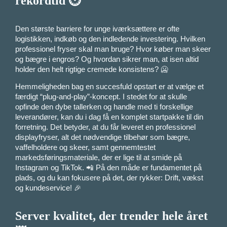
rekordtid ⏱️
Den største barriere for unge iværksættere er ofte
logistikken, indkøb og den indledende investering. Hvilken
professionel fryser skal man bruge? Hvor køber man skeer
og bægre i engros? Og hvordan sikrer man, at isen altid
holder den helt rigtige cremede konsistens? 🥶
Hemmeligheden bag en succesfuld opstart er at vælge et
færdigt “plug-and-play”-koncept. I stedet for at skulle
opfinde den dybe tallerken og handle med ti forskellige
leverandører, kan du i dag få en komplet startpakke til din
forretning. Det betyder, at du får leveret en professionel
displayfryser, alt det nødvendige tilbehør som bægre,
vaffelholdere og skeer, samt gennemtestet
markedsføringsmateriale, der er lige til at smide på
Instagram og TikTok. 📲 På den måde er fundamentet på
plads, og du kan fokusere på det, der rykker: Drift, vækst
og kundeservice! 🎉
Server kvalitet, der trender hele året