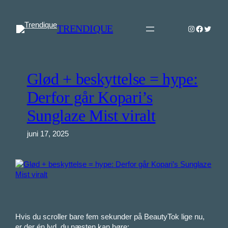
Spring
til
TRENDIQUE
Instagram
Faceboo
Twitter
indhold
Glød + beskyttelse = hype:
Derfor går Kopari’s
Sunglaze Mist viralt
juni 17, 2025
Hvis du scroller bare fem sekunder på BeautyTok lige nu,
er der én lyd, du næsten kan høre: