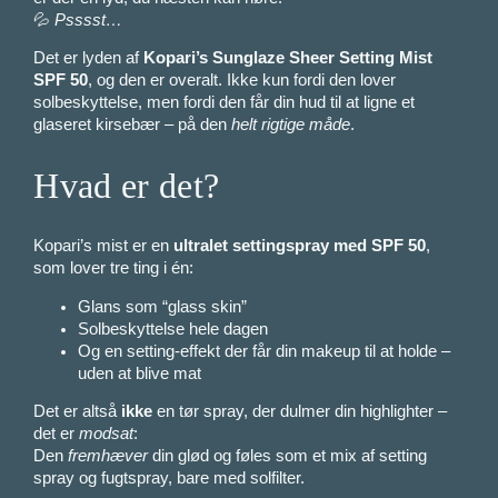
💦
Psssst…
Det er lyden af
Kopari’s Sunglaze Sheer Setting Mist
SPF 50
, og den er overalt. Ikke kun fordi den lover
solbeskyttelse, men fordi den får din hud til at ligne et
glaseret kirsebær – på den
helt rigtige måde
.
Hvad er det?
Kopari’s mist er en
ultralet settingspray med SPF 50
,
som lover tre ting i én:
Glans som “glass skin”
Solbeskyttelse hele dagen
Og en setting-effekt der får din makeup til at holde –
uden at blive mat
Det er altså
ikke
en tør spray, der dulmer din highlighter –
det er
modsat
:
Den
fremhæver
din glød og føles som et mix af setting
spray og fugtspray, bare med solfilter.