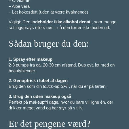
– C-vitamin
– Aloe vera
– Let kokosduft (uden at være kvalmende)
Vigtigt: Den
indeholder ikke alkohol denat.
, som mange
settingsprays ellers gør – så den tørrer ikke huden ud.
Sådan bruger du den:
1. Spray efter makeup
2-3 pumps fra ca. 20-30 cm afstand. Dup evt. let med en
beautyblender.
2. Genopfrisk i løbet af dagen
Brug den som din
touch-up SPF
, når du er på farten.
3. Brug den uden makeup også
Perfekt på makeupfri dage, hvor du bare vil ligne én, der
drikker meget vand og har styr på sit liv.
Er det pengene værd?