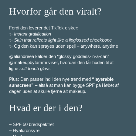
Hvorfor går den viralt?
Fordi den leverer det TikTok elsker:
✨
Instant gratification
✨
Skin that reflects light like a lipglossed cheekbone
✨ Og den kan sprayes uden spejl – anywhere, anytime
@aliandreea kalder den “glossy goddess-in-a-can”
@makeupbytammi viser, hvordan den får huden til at
ligne
soft touch glass
Plus: Den passer ind i den nye trend med
“layerable
sunscreen”
– altså at man kan bygge SPF på i løbet af
dagen uden at skulle fjerne alt makeup.
Hvad er der i den?
– SPF 50 bredspektret
– Hyaluronsyre