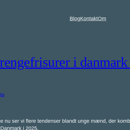
Blog
Kontakt
Om
engefrisurer i danmark 
 lige nu ser vi flere tendenser blandt unge mænd, der ko
 i Danmark i 2025.