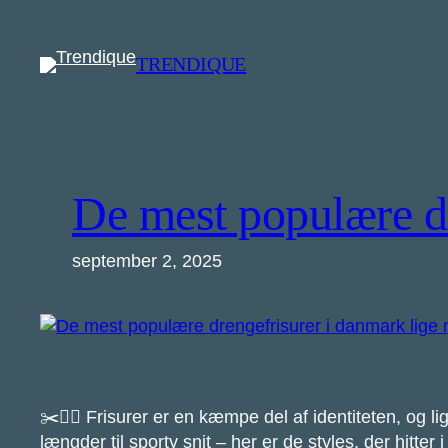
Spring
til
TRENDIQUE
indhold
De mest populære dr
september 2, 2025
✂️💇‍♂️ Frisurer er en kæmpe del af identiteten, og
længder til sporty snit – her er de styles, der hitter