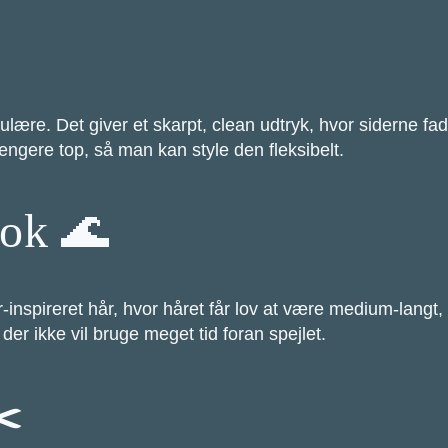

ulære. Det giver et skarpt, clean udtryk, hvor siderne 
ængere top, så man kan style den fleksibelt.
ook 🌊
r-inspireret hår, hvor håret får lov at være medium-langt,
r ikke vil bruge meget tid foran spejlet.
✂️