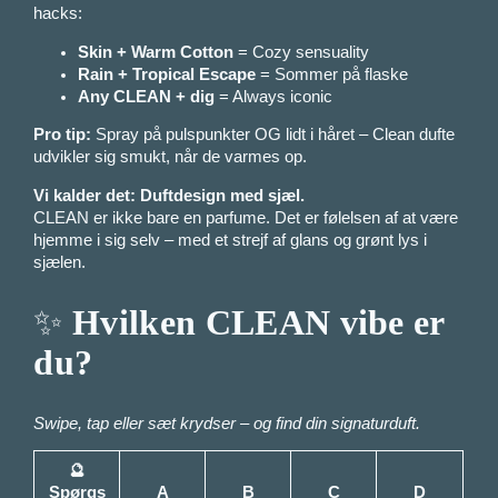
hacks:
Skin + Warm Cotton
= Cozy sensuality
Rain + Tropical Escape
= Sommer på flaske
Any CLEAN + dig
= Always iconic
Pro tip:
Spray på pulspunkter OG lidt i håret – Clean dufte
udvikler sig smukt, når de varmes op.
Vi kalder det: Duftdesign med sjæl.
CLEAN er ikke bare en parfume. Det er følelsen af at være
hjemme i sig selv – med et strejf af glans og grønt lys i
sjælen.
✨
Hvilken CLEAN vibe er
du?
Swipe, tap eller sæt krydser – og find din signaturduft.
🔮
Spørgs
A
B
C
D