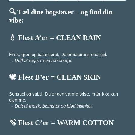
🔍 Tæl dine bogstaver – og find din
vibe:
💧 Flest A’er =
CLEAN RAIN
Frisk, grøn og balanceret. Du er naturens cool girl.
→
Duft af regn, ro og ren energi.
🕊️ Flest B’er =
CLEAN SKIN
Sensuel og subtil. Du er den varme brise, man ikke kan
glemme.
→
Duft af musk, blomster og blød intimitet.
🫧 Flest C’er =
WARM COTTON