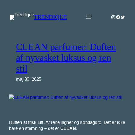
Spring
til
TRENDIQUE
Instagram
Faceboo
Twitter
indhold
CLEAN parfumer: Duften
af nyvasket luksus og ren
stil
maj 30, 2025
Duften af frisk luft. Af rene lagner og søndagsro. Det er ikke
bare en stemning – det er
CLEAN
.