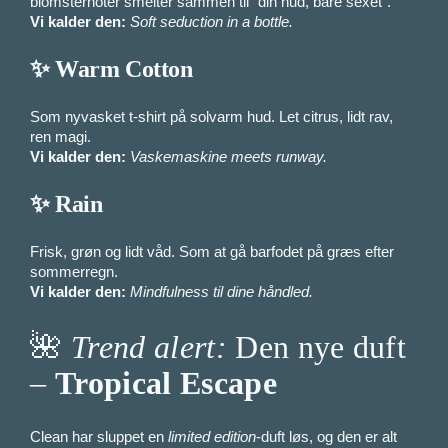
blomsternoter smelter sammen til “din hud, bare sexet”.
Vi kalder den:
Soft seduction in a bottle.
✨
Warm Cotton
Som nyvasket t-shirt på solvarm hud. Let citrus, lidt rav,
ren magi.
Vi kalder den:
Vaskemaskine meets runway.
✨
Rain
Frisk, grøn og lidt våd. Som at gå barfodet på græs efter
sommerregn.
Vi kalder den:
Mindfulness til dine håndled.
🌺
Trend alert:
Den nye duft
–
Tropical Escape
Clean har sluppet en
limited edition
-duft løs, og den er alt