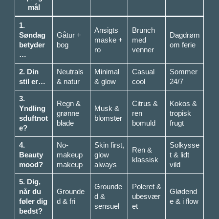
mål
1.
Ansigts
Brunch
Søndag
Gåtur +
Dagdrøm
maske +
med
betyder
bog
om ferie
ro
venner
…
2. Din
Neutrals
Minimal
Casual
Sommer
stil er…
& natur
& glow
cool
24/7
3.
Regn &
Citrus &
Kokos &
Yndling
Musk &
grønne
ren
tropisk
sduftnot
blomster
blade
bomuld
frugt
e?
4.
No-
Skin first,
Solkysse
Ren &
Beauty
makeup
glow
t & lidt
klassisk
mood?
makeup
always
vild
5. Dig,
Grounde
Poleret &
når du
Grounde
Glødend
d &
ubesvær
føler dig
d & fri
e & i flow
sensuel
et
bedst?