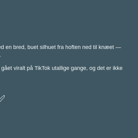
d en bred, buet silhuet fra hoften ned til knæet —
.
 gået viralt på TikTok utallige gange, og det er ikke
✅