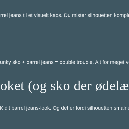
barrel jeans til et visuelt kaos. Du mister silhouetten ko
unky sko + barrel jeans = double trouble. Alt for meget 
oket (og sko der ødelæ
it barrel jeans-look. Og det er fordi silhouetten smaln