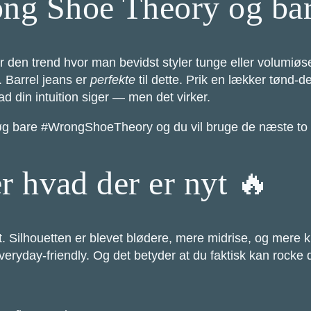
ng Shoe Theory og bar
den trend hvor man bevidst styler tunge eller volumiøse
 Barrel jeans er
perfekte
til dette. Prik en lækker tønd-de
d din intuition siger — men det virker.
Søg bare #WrongShoeTheory og du vil bruge de næste to 
r hvad der er nyt 🔥
. Silhouetten er blevet blødere, mere midrise, og mere k
eryday-friendly. Og det betyder at du faktisk kan rocke d