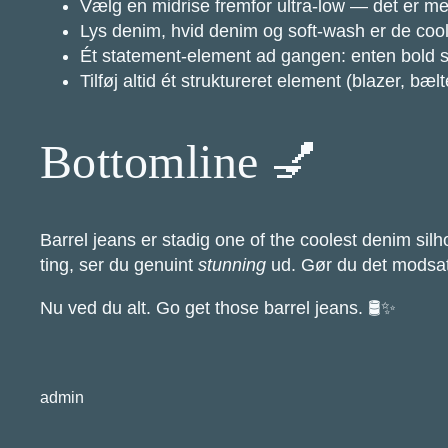
Vælg en midrise fremfor ultra-low — det er me
Lys denim, hvid denim og soft-wash er de coole
Ét statement-element ad gangen: enten bold 
Tilføj altid ét struktureret element (blazer, bælt
Bottomline 💅
Barrel jeans er stadig one of the coolest denim silh
ting, ser du genuint
stunning
ud. Gør du det modsatt
Nu ved du alt. Go get those barrel jeans. 🛢️✨
admin