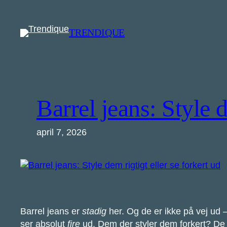
Spring
til
TRENDIQUE
indhold
Barrel jeans: Style d
april 7, 2026
Barrel jeans er
stadig
her. Og de er ikke på vej ud 
ser absolut
fire
ud. Dem der styler dem forkert? De d