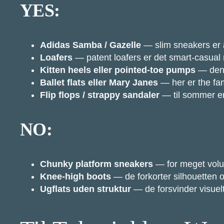
YES:
Adidas Samba / Gazelle
— slim sneakers er
Loafers
— patent loafers er det smart-casual ma
Kitten heels eller pointed-toe pumps
— den s
Ballet flats eller Mary Janes
— her er the f
Flip flops / strappy sandaler
— til sommer er 
NO:
Chunky platform sneakers
— for meget volum
Knee-high boots
— de forkorter silhouetten o
Ugflats uden struktur
— de forsvinder visuel