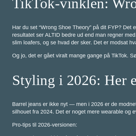
TikTok-vinklen: Wro
Har du set “Wrong Shoe Theory” på dit FYP? Det er 
resultatet ser ALTID bedre ud end man regner med.
slim loafers, og se hvad der sker. Det er modsat hva
Og jo, det er gået viralt mange gange på TikTok. 
Styling i 2026: Her e
Barrel jeans er ikke nyt — men i 2026 er de modnet
silhouet fra 2024. Det er noget mere wearable og ev
Pro-tips til 2026-versionen: