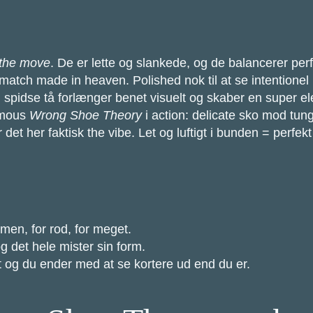
the move
. De er lette og slankede, og de balancerer pe
tch made in heaven. Polished nok til at se intentionel ud,
pidse tå forlænger benet visuelt og skaber en super ele
amous
Wrong Shoe Theory
i action: delicate sko mod tun
det her faktisk the vibe. Let og luftigt i bunden = perfek
en, for rod, for meget.
g det hele mister sin form.
t og du ender med at se kortere ud end du er.