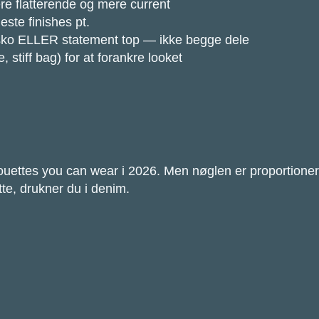
re flatterende og mere current
ste finishes pt.
sko ELLER statement top — ikke begge dele
e, stiff bag) for at forankre looket
ouettes you can wear i 2026. Men nøglen er proportioner. 
e, drukner du i denim.