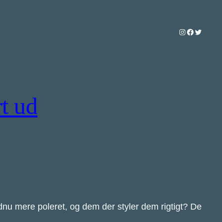
Instagram
Facebook
Twitter
rt ud
dnu mere poleret, og dem der styler dem rigtigt? De