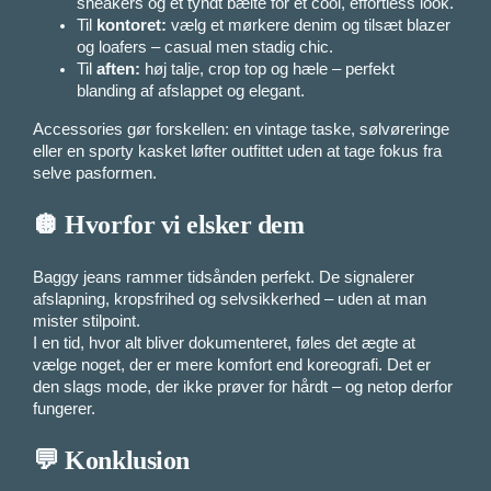
sneakers og et tyndt bælte for et cool, effortless look.
Til
kontoret:
vælg et mørkere denim og tilsæt blazer
og loafers – casual men stadig chic.
Til
aften:
høj talje, crop top og hæle – perfekt
blanding af afslappet og elegant.
Accessories gør forskellen: en vintage taske, sølvøreringe
eller en sporty kasket løfter outfittet uden at tage fokus fra
selve pasformen.
🪩 Hvorfor vi elsker dem
Baggy jeans rammer tidsånden perfekt. De signalerer
afslapning, kropsfrihed og selvsikkerhed – uden at man
mister stilpoint.
I en tid, hvor alt bliver dokumenteret, føles det ægte at
vælge noget, der er mere komfort end koreografi. Det er
den slags mode, der ikke prøver for hårdt – og netop derfor
fungerer.
💬 Konklusion