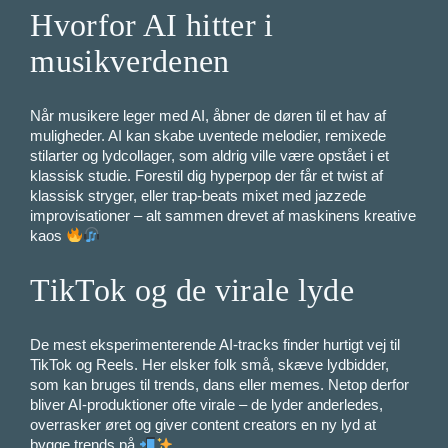
Hvorfor AI hitter i
musikverdenen
Når musikere leger med AI, åbner de døren til et hav af
muligheder. AI kan skabe uventede melodier, remixede
stilarter og lydcollager, som aldrig ville være opstået i et
klassisk studie. Forestil dig hyperpop der får et twist af
klassisk stryger, eller trap-beats mixet med jazzede
improvisationer – alt sammen drevet af maskinens kreative
kaos
TikTok og de virale lyde
De mest eksperimenterende AI-tracks finder hurtigt vej til
TikTok og Reels. Her elsker folk små, skæve lydbidder,
som kan bruges til trends, dans eller memes. Netop derfor
bliver AI-produktioner ofte virale – de lyder anderledes,
overrasker øret og giver content creators en ny lyd at
bygge trends på