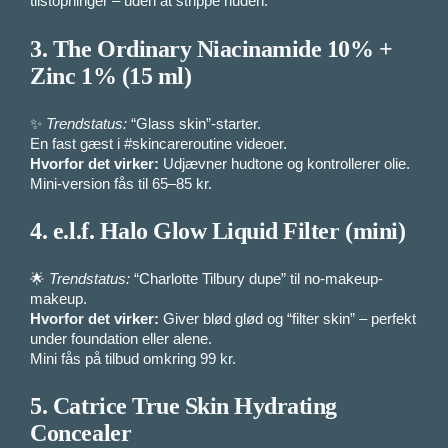
tilstopninger – uden at strippe huden.
3.
The Ordinary Niacinamide 10% +
Zinc 1% (15 ml)
✨
Trendstatus:
“Glass skin”-starter.
En fast gæst i #skincareroutine videoer.
Hvorfor det virker:
Udjævner hudtone og kontrollerer olie.
Mini-version fås til 65–85 kr.
4.
e.l.f. Halo Glow Liquid Filter (mini)
🌟
Trendstatus:
“Charlotte Tilbury dupe” til no-makeup-
makeup.
Hvorfor det virker:
Giver blød glød og “filter skin” – perfekt
under foundation eller alene.
Mini fås på tilbud omkring 99 kr.
5.
Catrice True Skin Hydrating
Concealer