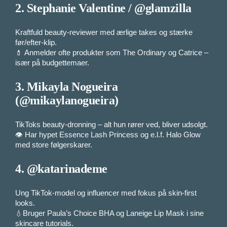
2.
Stephanie Valentine / @glamzilla
Kraftfuld beauty-reviewer med ærlige takes og stærke
før/efter-klip.
💄 Anmelder ofte produkter som The Ordinary og Catrice –
især på budgettemaer.
3.
Mikayla Nogueira
(@mikaylanogueira)
TikToks beauty-dronning – alt hun rører ved, bliver udsolgt.
👁️ Har hypet Essence Lash Princess og e.l.f. Halo Glow
med store følgerskarer.
4.
@katarinademe
Ung TikTok-model og influencer med fokus på skin-first
looks.
💧Bruger Paula’s Choice BHA og Laneige Lip Mask i sine
skincare tutorials.