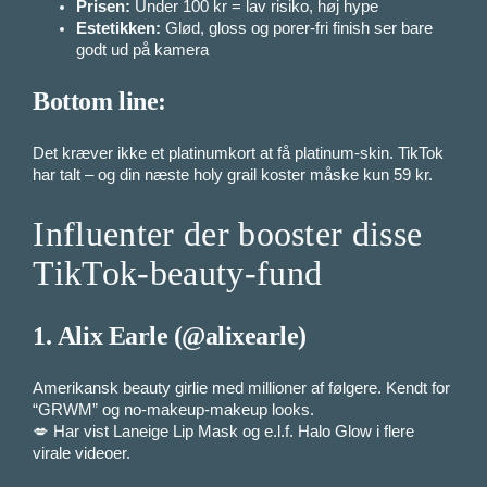
Prisen:
Under 100 kr = lav risiko, høj hype
Estetikken:
Glød, gloss og porer-fri finish ser bare
godt ud på kamera
Bottom line:
Det kræver ikke et platinumkort at få platinum-skin. TikTok
har talt – og din næste holy grail koster måske kun 59 kr.
Influenter der booster disse
TikTok-beauty-fund
1.
Alix Earle (@alixearle)
Amerikansk beauty girlie med millioner af følgere. Kendt for
“GRWM” og no-makeup-makeup looks.
💋 Har vist Laneige Lip Mask og e.l.f. Halo Glow i flere
virale videoer.