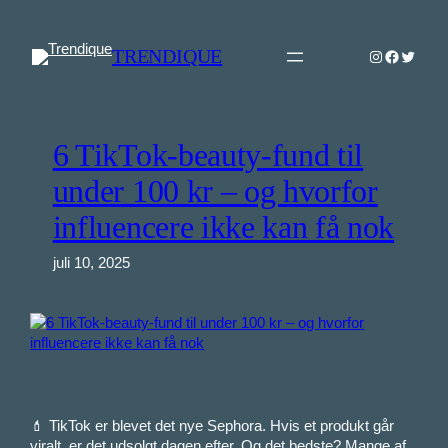
Spring
til
TRENDIQUE
Instagram
Faceboo
Twitter
indhold
6 TikTok-beauty-fund til
under 100 kr – og hvorfor
influencere ikke kan få nok
juli 10, 2025
💄 TikTok er blevet det nye Sephora. Hvis et produkt går
viralt, er det udsolgt dagen efter. Og det bedste? Mange af