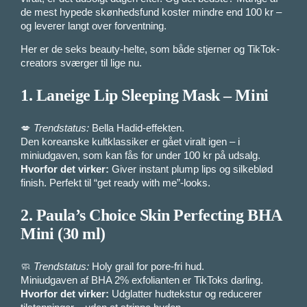
de mest hypede skønhedsfund koster mindre end 100 kr –
og leverer langt over forventning.
Her er de seks beauty-helte, som både stjerner og TikTok-
creators sværger til lige nu.
1.
Laneige Lip Sleeping Mask – Mini
💋
Trendstatus:
Bella Hadid-effekten.
Den koreanske kultklassiker er gået viralt igen – i
miniudgaven, som kan fås for under 100 kr på udsalg.
Hvorfor det virker:
Giver instant plump lips og silkeblød
finish. Perfekt til “get ready with me”-looks.
2.
Paula’s Choice Skin Perfecting BHA
Mini (30 ml)
🧼
Trendstatus:
Holy grail for pore-fri hud.
Miniudgaven af BHA 2% exfolianten er TikToks darling.
Hvorfor det virker:
Udglatter hudtekstur og reducerer