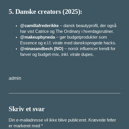
5.
Danske creators (2025):
@camillafrederikke
– dansk beautyprofil, der også
har vist Catrice og The Ordinary i hverdagsrutiner.
@makeupbyneda
– gør budgetprodukter som
Essence og e.l.f. virale med dansksprogede hacks.
@ninasandbech (NO)
– norsk influencer kendt for
farver og budget-mix, inkl. virale dupes.
admin
Skriv et svar
Din e-mailadresse vil ikke blive publiceret.
Krævede felter
er markeret med
*